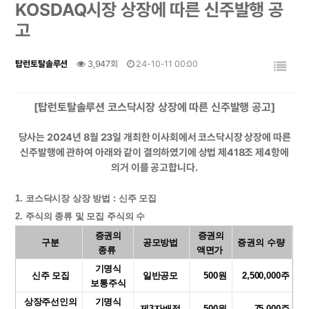
KOSDAQ시장 상장에 따른 신주발행 공
고
탑런토탈솔루션
3,947회
24-10-11 00:00
[탑런토탈솔루션 코스닥시장 상장에 따른 신주발행 공고]
당사는 2024년 8월 23일 개최한 이사회에서 코스닥시장 상장에 따른
신주발행에 관하여 아래와 같이 결의하였기에 상법 제418조 제4항에
의거 이를 공고합니다.
1. 코스닥시장 상장 방법 : 신주 모집
2. 주식의 종류 및 모집 주식의 수
증권의
증권의
구분
공모방법
증권의 수량
종류
액면가
기명식
신주 모집
일반공모
500원
2,500,000주
보통주식
상장주선인의
기명식
제3자배정
500원
75,000주